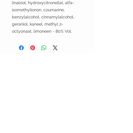
linalool, hydroxycitronellal, alfa-
isomethylionon, coumarine,
benzylalcohol, cinnamylalcohol,
geraniol, kaneel, methyl 2-
octyonaat, limoneen - 80% Vol.
SCOOTER
Klanten Service
Retourbeleid Webshop
Bezoek onze winkels