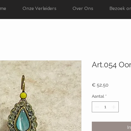
me
Onze Verleiders
Over Ons
Bezoek o
Art.054 Oo
Productcode: 054
Prijs
€ 52,50
Aantal
*
I