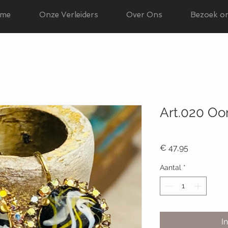
me
Onze Verleiders
Over Ons
Bezoek o
Art.020 Oo
Productcode: 020
Prijs
€ 47,95
Aantal
*
I